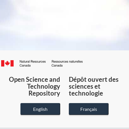
Canada.ca
/
Gouvernement
Open Science and
Dépôt ouvert des
du
Technology
sciences et
Canada
Repository
technologie
English
Français