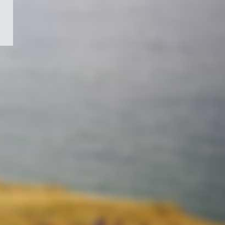
/
Symbole
du
gouvernement
du
Canada