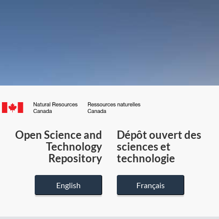
Canada.ca
/
Gouvernement
Open Science and
Dépôt ouvert des
du
Technology
sciences et
Canada
Repository
technologie
English
Français