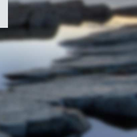
/
Symbole
du
gouvernement
du
Canada