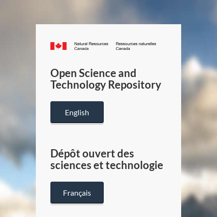
Canada.ca
/
Gouverneme
Open Science and
du
Technology Repository
Canada
English
Dépôt ouvert des
sciences et technologie
Français