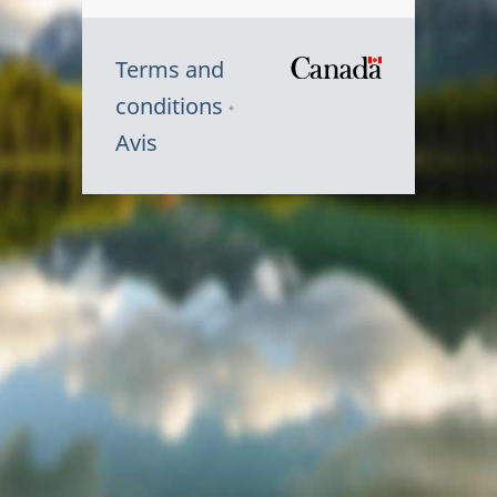
Terms and
/
conditions
Symbole
Avis
du
gouvernem
du
Canada