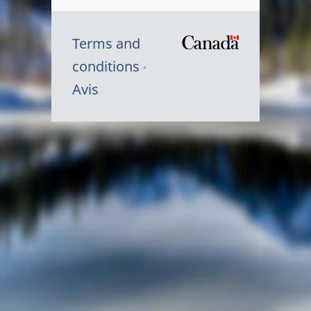
Terms and
/
conditions
Symbole
Avis
du
gouvernem
du
Canada