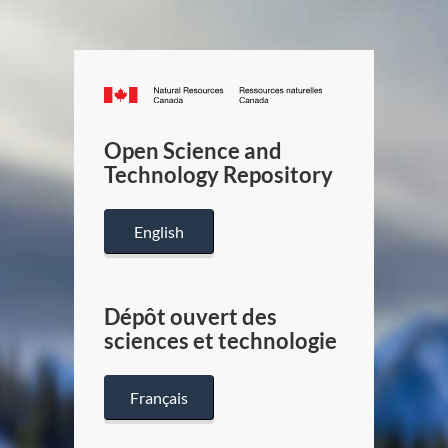
Canada.ca
/
Gouverneme
Open Science and
du
Technology Repository
Canada
English
Dépôt ouvert des
sciences et technologie
Français