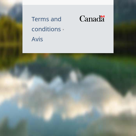
Terms and
/
conditions
Symbole
Avis
du
gouvernem
du
Canada