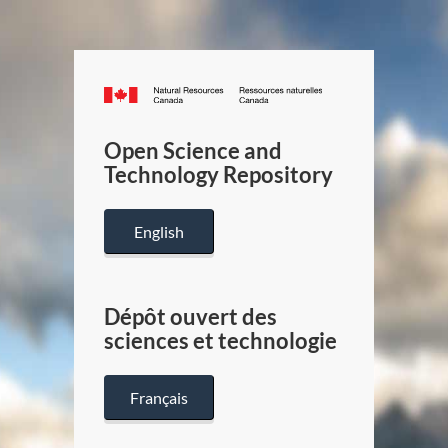
Canada.ca
/
Gouverneme
Open Science and
du
Technology Repository
Canada
English
Dépôt ouvert des
sciences et technologie
Français