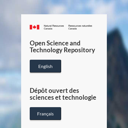
Canada.ca
/
Gouverneme
Open Science and
du
Technology Repository
Canada
English
Dépôt ouvert des
sciences et technologie
Français