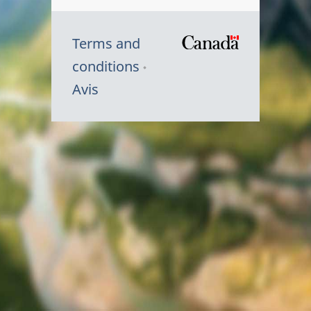
Terms and
/
conditions
Symbole
Avis
du
gouvernem
du
Canada