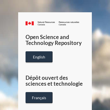
Canada.ca
/
Gouverneme
Open Science and
du
Technology Repository
Canada
English
Dépôt ouvert des
sciences et technologie
Français