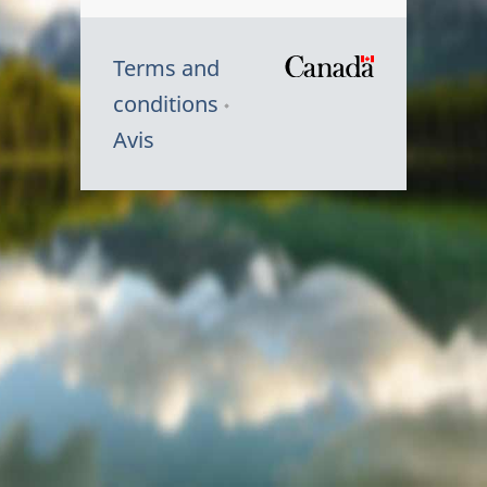
Terms and
/
conditions
Symbole
Avis
du
gouvernem
du
Canada