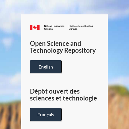
Canada.ca
/
Gouverneme
Open Science and
du
Technology Repository
Canada
English
Dépôt ouvert des
sciences et technologie
Français