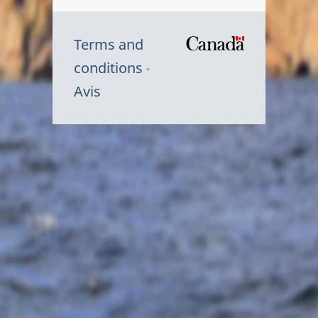
Terms and
/
conditions
Symbole
Avis
du
gouvernem
du
Canada