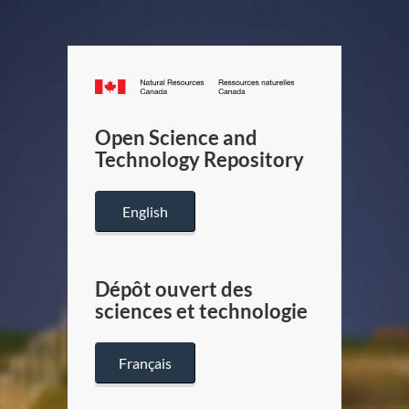
Canada.ca
/
Gouverneme
Open Science and
du
Technology Repository
Canada
English
Dépôt ouvert des
sciences et technologie
Français