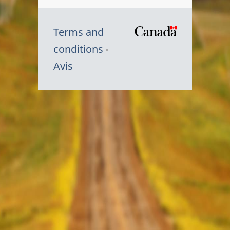
Terms and
/
conditions
Symbole
Avis
du
gouvernem
du
Canada