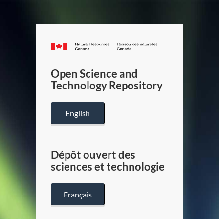
Canada.ca
/
Gouverneme
Open Science and
du
Technology Repository
Canada
English
Dépôt ouvert des
sciences et technologie
Français