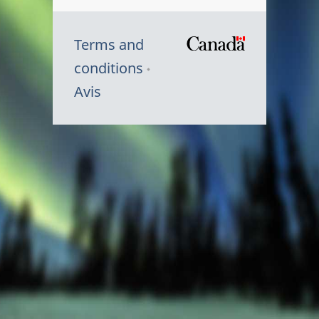
Terms and
/
conditions
Symbole
Avis
du
gouvernem
du
Canada