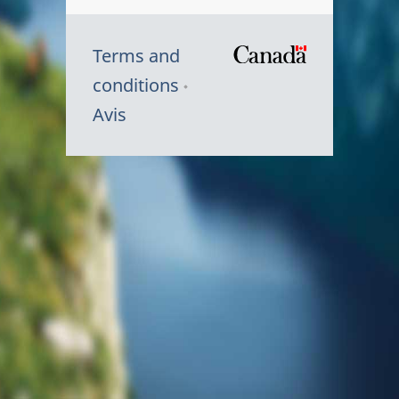
Terms and
/
conditions
Symbole
Avis
du
gouvernem
du
Canada