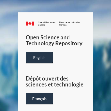
Canada.ca
/
Gouverneme
Open Science and
du
Technology Repository
Canada
English
Dépôt ouvert des
sciences et technologie
Français