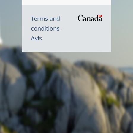
Terms and
/
conditions
Symbole
Avis
du
gouvernem
du
Canada