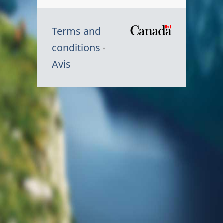
Terms and
/
conditions
Symbole
Avis
du
gouvernem
du
Canada