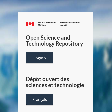
Canada.ca
/
Gouverneme
Open Science and
du
Technology Repository
Canada
English
Dépôt ouvert des
sciences et technologie
Français