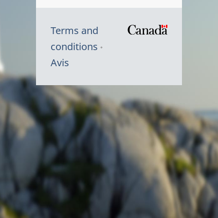
Terms and
/
conditions
Symbole
Avis
du
gouvernem
du
Canada