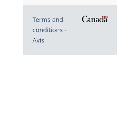
Terms and
/
conditions
Symbole
Avis
du
gouvernem
du
Canada