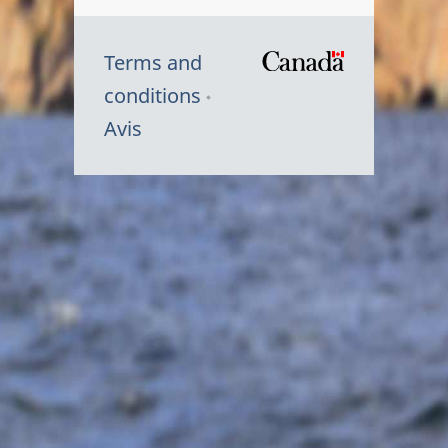
Terms and
/
conditions
Symbole
Avis
du
gouvernem
du
Canada