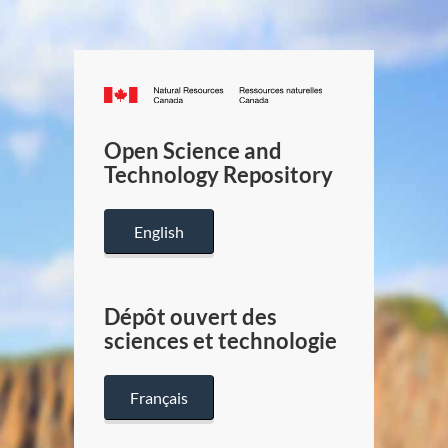
Canada.ca
/
Gouverneme
Open Science and
du
Technology Repository
Canada
English
Dépôt ouvert des
sciences et technologie
Français