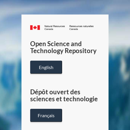
Canada.ca
/
Gouverneme
Open Science and
du
Technology Repository
Canada
English
Dépôt ouvert des
sciences et technologie
Français