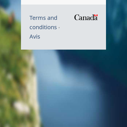
Terms and
/
conditions
Symbole
Avis
du
gouvernem
du
Canada