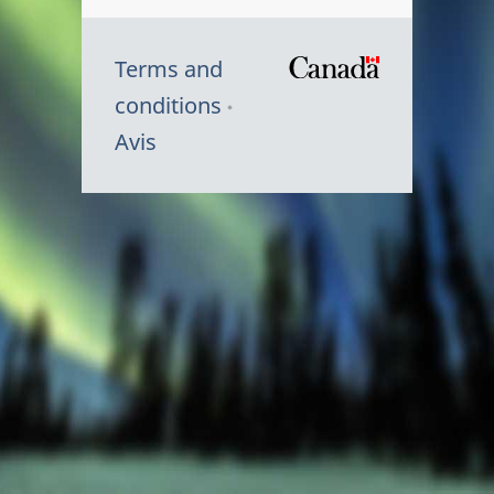
Terms and
/
conditions
Symbole
Avis
du
gouvernem
du
Canada