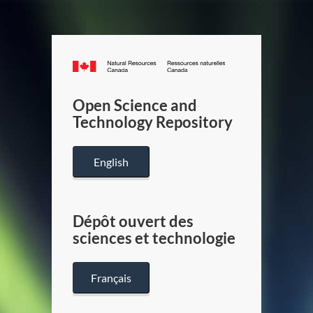
Canada.ca
/
Gouverneme
Open Science and
du
Technology Repository
Canada
English
Dépôt ouvert des
sciences et technologie
Français