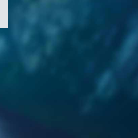
/
Symbole
du
gouvernement
du
Canada