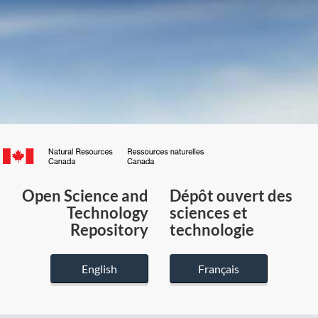
Canada.ca
/
Gouvernement
Open Science and
Dépôt ouvert des
du
Technology
sciences et
Canada
Repository
technologie
English
Français