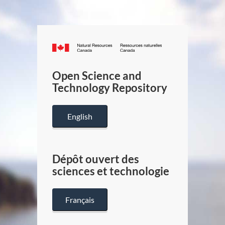
Canada.ca
/
Gouverneme
Open Science and
du
Technology Repository
Canada
English
Dépôt ouvert des
sciences et technologie
Français