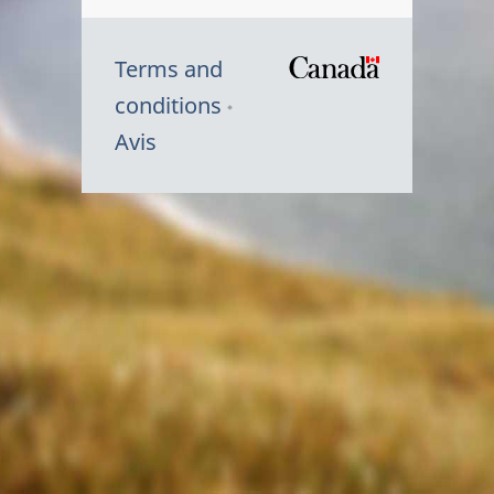
Terms and
/
conditions
Symbole
Avis
du
gouvernem
du
Canada