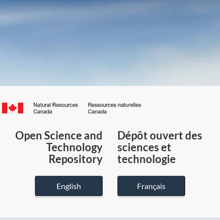
Canada.ca
/
Gouvernement
Open Science and
Dépôt ouvert des
du
Technology
sciences et
Canada
Repository
technologie
English
Français