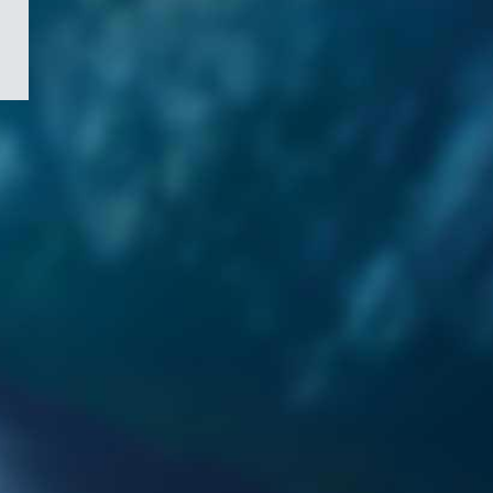
/
Symbole
du
gouvernement
du
Canada