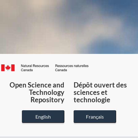
Canada.ca
/
Gouvernement
Open Science and
Dépôt ouvert des
du
Technology
sciences et
Canada
Repository
technologie
English
Français