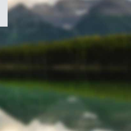
/
Symbole
du
gouvernement
du
Canada