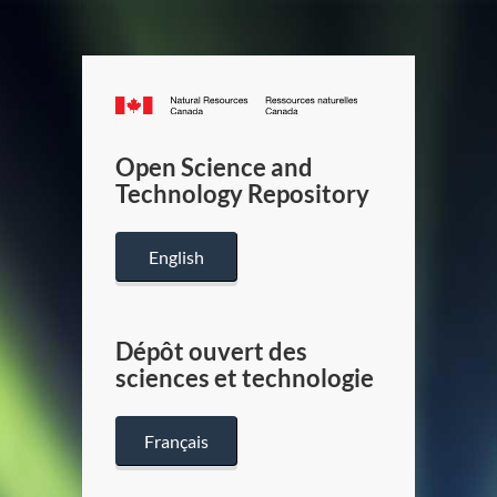
Canada.ca
/
Gouverneme
Open Science and
du
Technology Repository
Canada
English
Dépôt ouvert des
sciences et technologie
Français