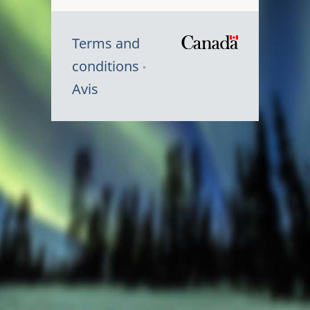
Terms and
/
conditions
Symbole
Avis
du
gouvernem
du
Canada