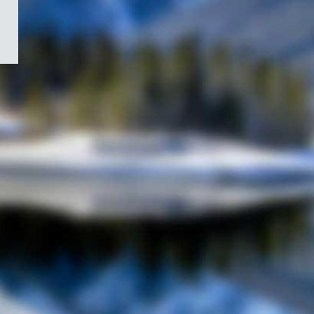
/
Symbole
du
gouvernement
du
Canada