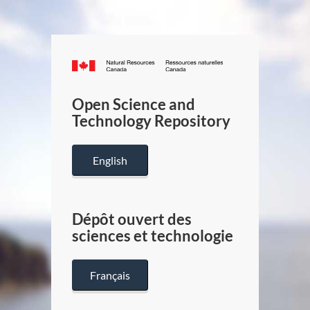
Canada.ca
/
Gouverneme
Open Science and
du
Technology Repository
Canada
English
Dépôt ouvert des
sciences et technologie
Français