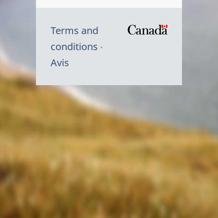
Terms and
/
conditions
Symbole
Avis
du
gouvernem
du
Canada