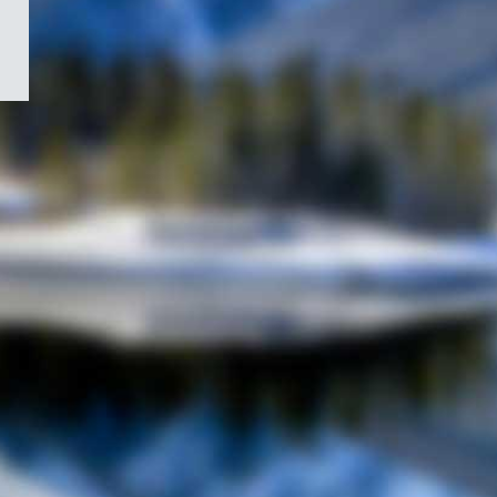
/
Symbole
du
gouvernement
du
Canada