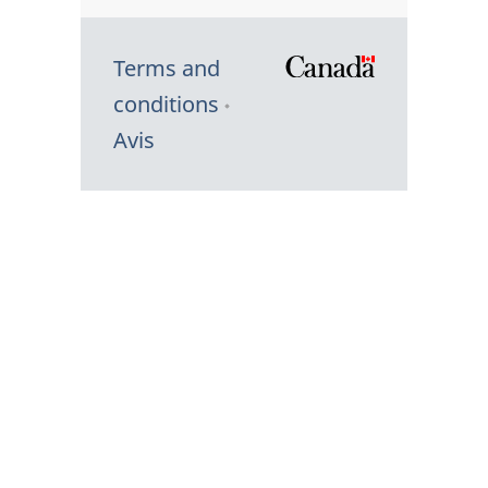
Terms and
/
conditions
Symbole
Avis
du
gouvernem
du
Canada