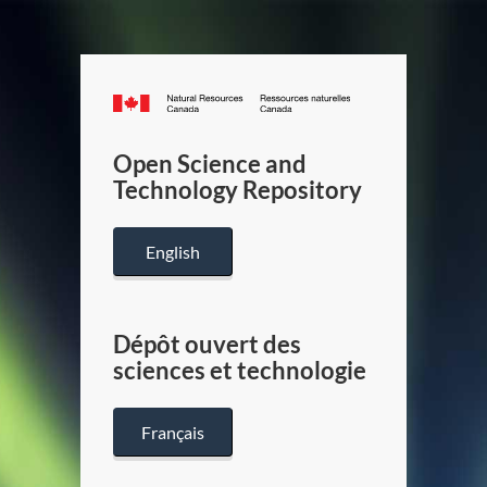
Canada.ca
/
Gouverneme
Open Science and
du
Technology Repository
Canada
English
Dépôt ouvert des
sciences et technologie
Français