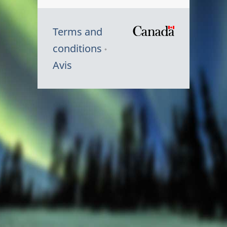
Terms and
/
conditions
Symbole
Avis
du
gouvernem
du
Canada