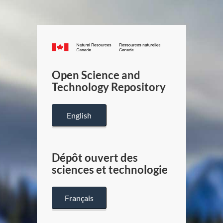
Canada.ca
/
Gouverneme
Open Science and
du
Technology Repository
Canada
English
Dépôt ouvert des
sciences et technologie
Français