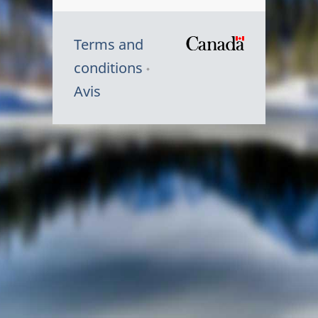
Terms and
/
conditions
Symbole
Avis
du
gouvernem
du
Canada