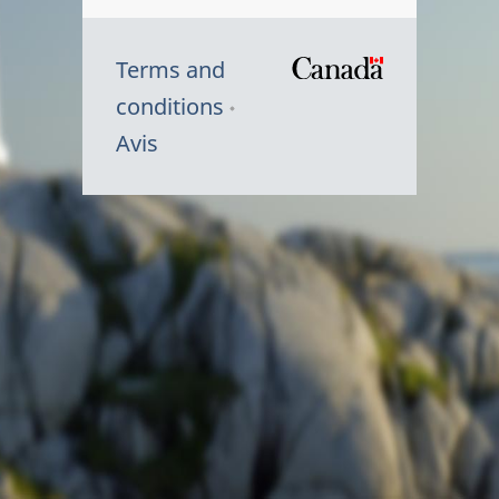
Terms and
/
conditions
Symbole
Avis
du
gouvernem
du
Canada