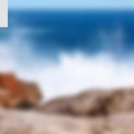
/
Symbole
du
gouvernement
du
Canada