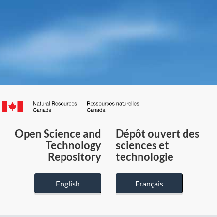
Canada.ca
/
Gouvernement
Open Science and
Dépôt ouvert des
du
Technology
sciences et
Canada
Repository
technologie
English
Français