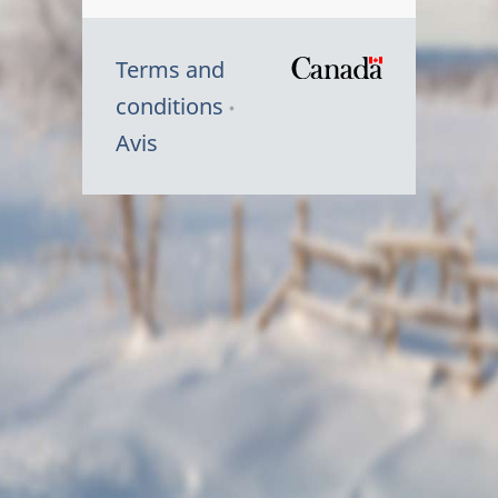
Terms and
/
conditions
Symbole
Avis
du
gouvernem
du
Canada