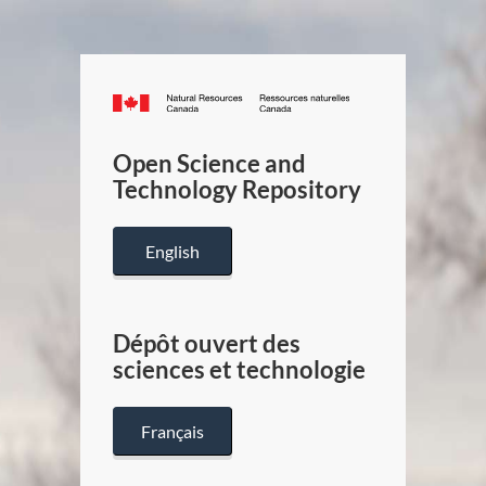
Canada.ca
/
Gouverneme
Open Science and
du
Technology Repository
Canada
English
Dépôt ouvert des
sciences et technologie
Français