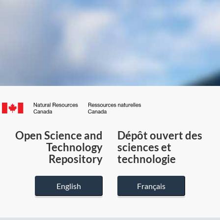
Canada.ca
/
Gouvernement
Open Science and
Dépôt ouvert des
du
Technology
sciences et
Canada
Repository
technologie
English
Français