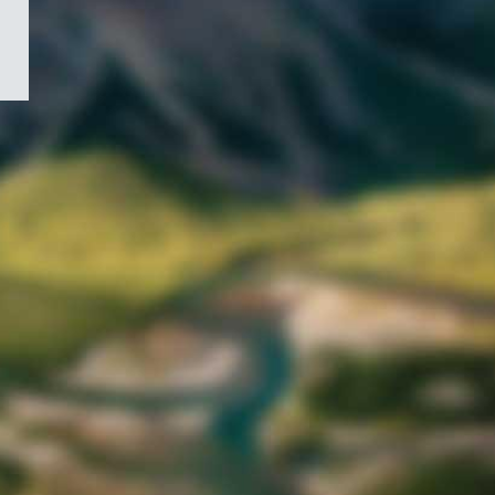
/
Symbole
du
gouvernement
du
Canada