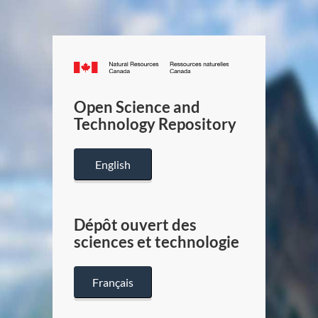
Canada.ca
/
Gouverneme
Open Science and
du
Technology Repository
Canada
English
Dépôt ouvert des
sciences et technologie
Français