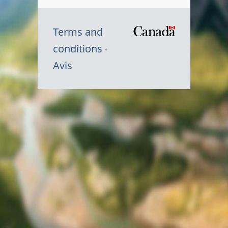
Terms and
/
conditions
Symbole
Avis
du
gouvernem
du
Canada