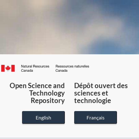
Canada.ca
/
Gouvernement
Open Science and
Dépôt ouvert des
du
Technology
sciences et
Canada
Repository
technologie
English
Français