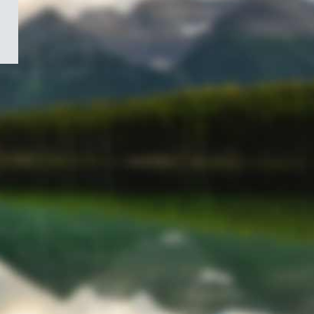
/
Symbole
du
gouvernement
du
Canada