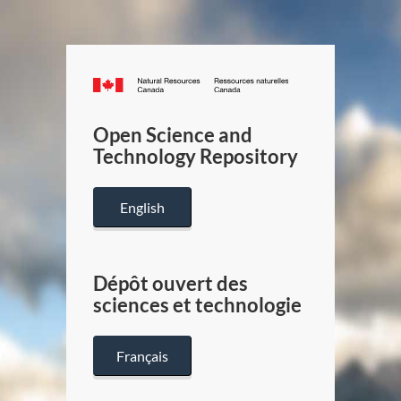
Canada.ca
/
Gouverneme
Open Science and
du
Technology Repository
Canada
English
Dépôt ouvert des
sciences et technologie
Français