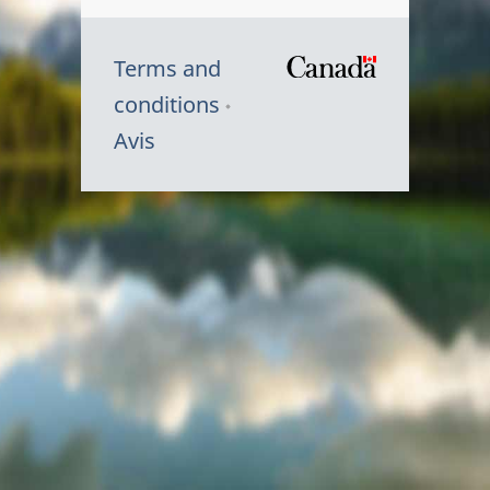
Terms and
/
conditions
Symbole
Avis
du
gouvernem
du
Canada