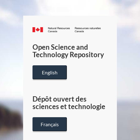
Canada.ca
/
Gouverneme
Open Science and
du
Technology Repository
Canada
English
Dépôt ouvert des
sciences et technologie
Français