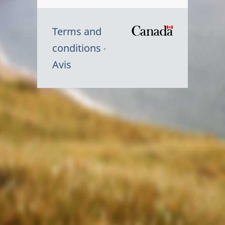
Terms and
/
conditions
Symbole
Avis
du
gouvernem
du
Canada