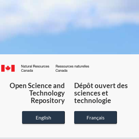
Canada.ca
/
Gouvernement
Open Science and
Dépôt ouvert des
du
Technology
sciences et
Canada
Repository
technologie
English
Français