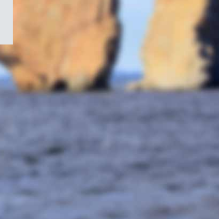
/
Symbole
du
gouvernement
du
Canada