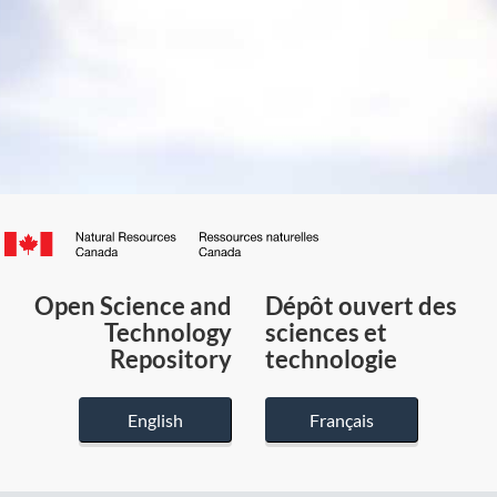
Canada.ca
/
Gouvernement
Open Science and
Dépôt ouvert des
du
Technology
sciences et
Canada
Repository
technologie
English
Français