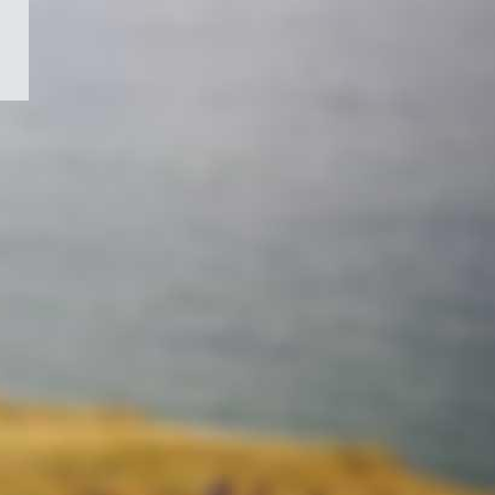
/
Symbole
du
gouvernement
du
Canada