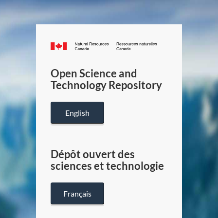
Canada.ca
/
Gouverneme
Open Science and
du
Technology Repository
Canada
English
Dépôt ouvert des
sciences et technologie
Français