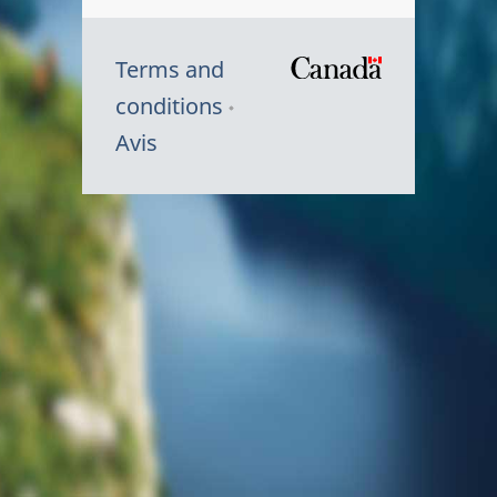
Terms and
/
conditions
Symbole
Avis
du
gouvernem
du
Canada