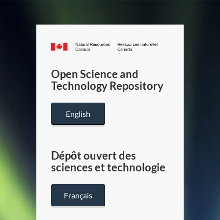
Canada.ca
/
Gouverneme
Open Science and
du
Technology Repository
Canada
English
Dépôt ouvert des
sciences et technologie
Français