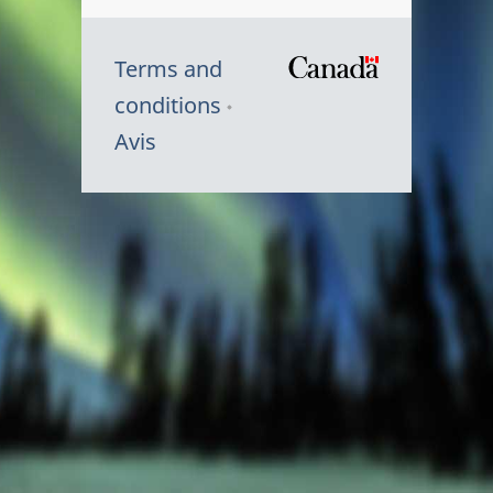
Terms and
/
conditions
Symbole
Avis
du
gouvernem
du
Canada