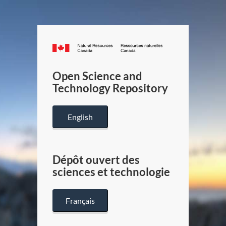
Canada.ca
/
Gouverneme
Open Science and
du
Technology Repository
Canada
English
Dépôt ouvert des
sciences et technologie
Français