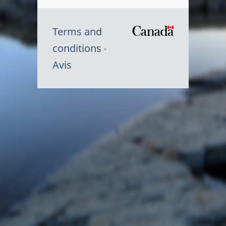
Terms and
/
conditions
Symbole
Avis
du
gouvernem
du
Canada