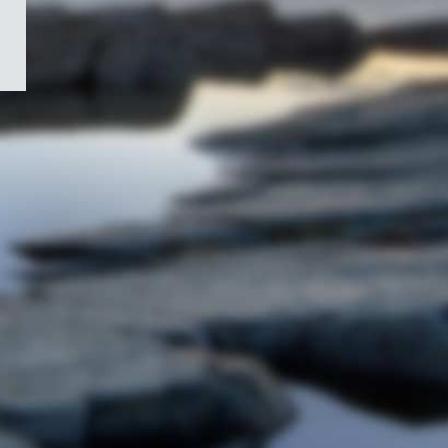
/
Symbole
du
gouvernement
du
Canada