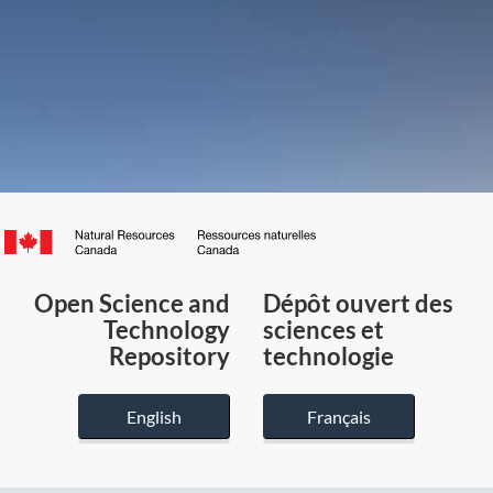
Canada.ca
/
Gouvernement
Open Science and
Dépôt ouvert des
du
Technology
sciences et
Canada
Repository
technologie
English
Français