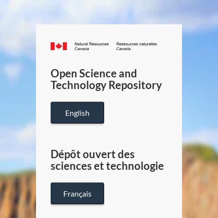
Canada.ca
/
Gouverneme
Open Science and
du
Technology Repository
Canada
English
Dépôt ouvert des
sciences et technologie
Français