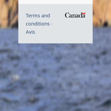
Terms and
/
conditions
Symbole
Avis
du
gouvernem
du
Canada