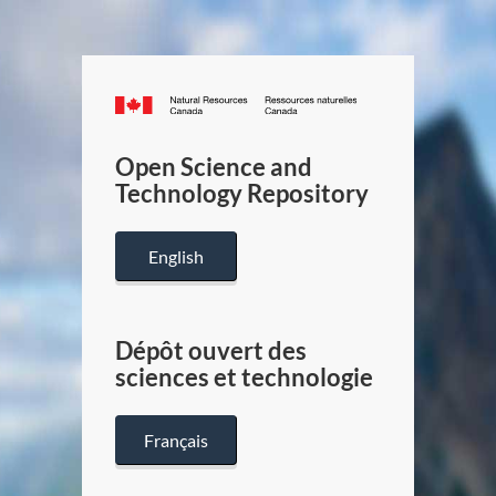
Canada.ca
/
Gouverneme
Open Science and
du
Technology Repository
Canada
English
Dépôt ouvert des
sciences et technologie
Français