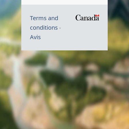
Terms and
/
conditions
Symbole
Avis
du
gouvernem
du
Canada