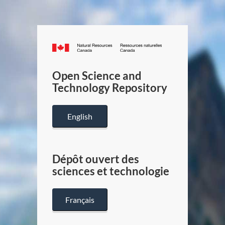
Canada.ca
/
Gouverneme
Open Science and
du
Technology Repository
Canada
English
Dépôt ouvert des
sciences et technologie
Français