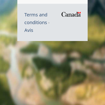
Terms and
/
conditions
Symbole
Avis
du
gouvernem
du
Canada