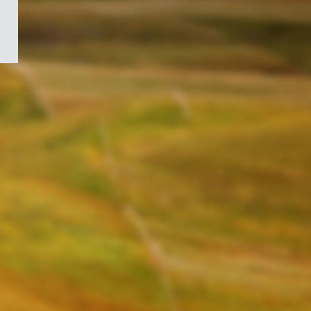
/
Symbole
du
gouvernement
du
Canada