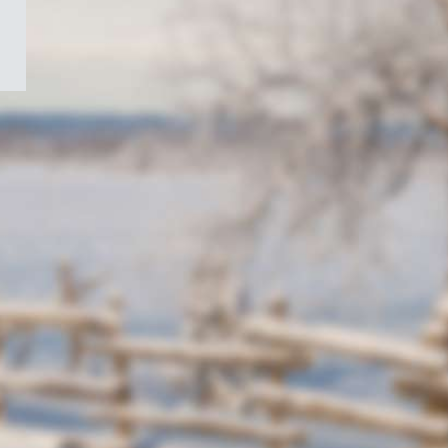
/
Symbole
du
gouvernement
du
Canada