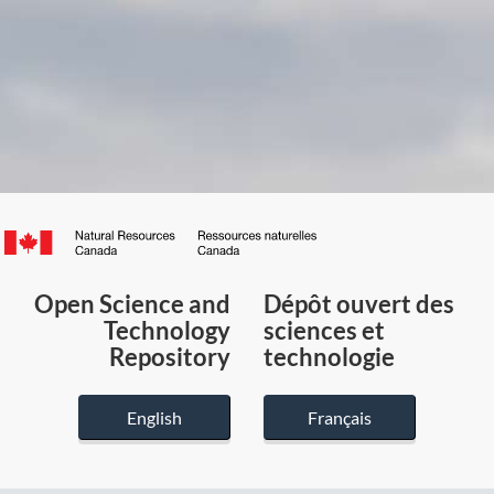
Canada.ca
/
Gouvernement
Open Science and
Dépôt ouvert des
du
Technology
sciences et
Canada
Repository
technologie
English
Français