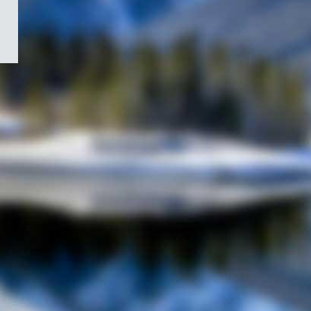
/
Symbole
du
gouvernement
du
Canada