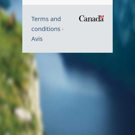
Terms and
/
conditions
Symbole
Avis
du
gouvernem
du
Canada