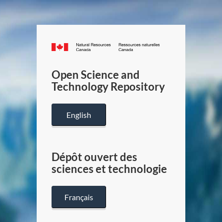
Canada.ca
/
Gouverneme
Open Science and
du
Technology Repository
Canada
English
Dépôt ouvert des
sciences et technologie
Français